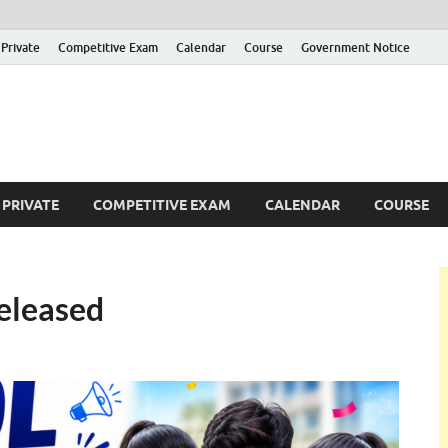
Private
Competitive Exam
Calendar
Course
Government Notice
ankajobs
overnment Job Vacancies in Sri Lanka
PRIVATE
COMPETITIVE EXAM
CALENDAR
COURSE
eleased