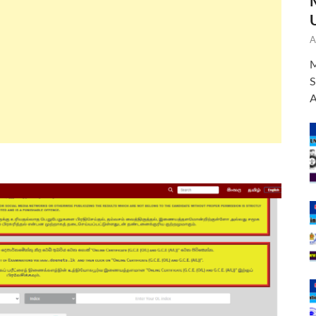
A
M
S
A