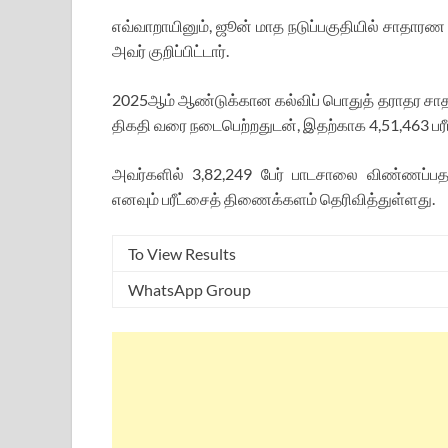
எவ்வாறாயினும், ஜூன் மாத நடுப்பகுதியில் சாதாரண 
அவர் குறிப்பிட்டார்.
2025ஆம் ஆண்டுக்கான கல்விப் பொதுத் தராதர சாதா
திகதி வரை நடைபெற்றதுடன், இதற்காக 4,51,463 பரீட்
அவர்களில் 3,82,249 பேர் பாடசாலை விண்ணப்பதார
எனவும் பரீட்சைத் திணைக்களம் தெரிவித்துள்ளது.
To View Results
WhatsApp Group