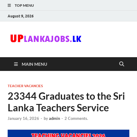
TOP MENU
August 9, 2026
Uplanka
Sri Lanka Government
Job Vacancies in Sri
Lanka
MAIN MENU
TEACHER VACANCIES
23344 Graduates to the Sri
Lanka Teachers Service
January 16, 2026
-
by
admin
-
2 Comments.