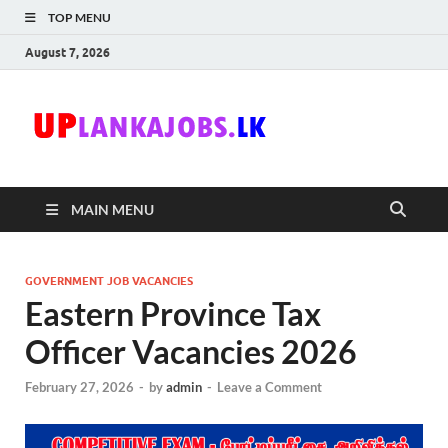
TOP MENU
August 7, 2026
Uplanka
Sri Lanka Government
Job Vacancies in Sri
Lanka
MAIN MENU
GOVERNMENT JOB VACANCIES
Eastern Province Tax
Officer Vacancies 2026
February 27, 2026
-
by
admin
-
Leave a Comment