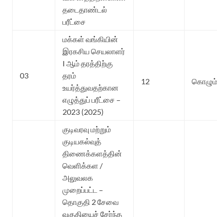
தடைதாண்டல்
பரீட்சை
மக்கள் வங்கியின்
இரகசிய செயலாளர்
I ஆம் தரத்திற்கு
03
தரம்
12
கொழும்
உயர்த்துவதற்கான
எழுத்துப் பரீட்சை –
2023 (2025)
குடிவரவு மற்றும்
குடியகல்வுத்
திணைக்களத்தின்
வெளிக்கள /
அலுவலக
முறைப்பட்ட –
தொகுதி 2 சேவை
வகுதியைச் சேர்ந்த