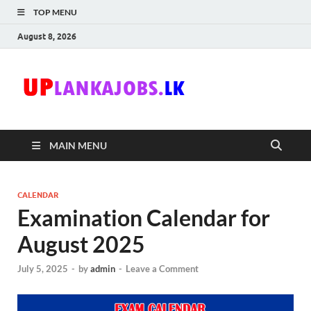
TOP MENU
August 8, 2026
Uplanka
Sri Lanka Government
Job Vacancies in Sri
Lanka
MAIN MENU
CALENDAR
Examination Calendar for
August 2025
July 5, 2025
-
by
admin
-
Leave a Comment