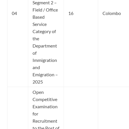
Segment 2 –
Field / Office
04
16
Colombo
Based
Service
Category of
the
Department
of
Immigration
and
Emigration –
2025
Open
Competitive
Examination
for
Recruitment
to the Post of