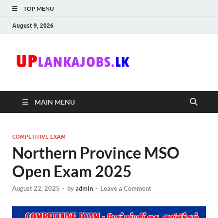
TOP MENU
August 9, 2026
Uplanka
Sri Lanka Government
Job Vacancies in Sri
Lanka
MAIN MENU
COMPETITIVE EXAM
Northern Province MSO
Open Exam 2025
August 22, 2025
-
by
admin
-
Leave a Comment